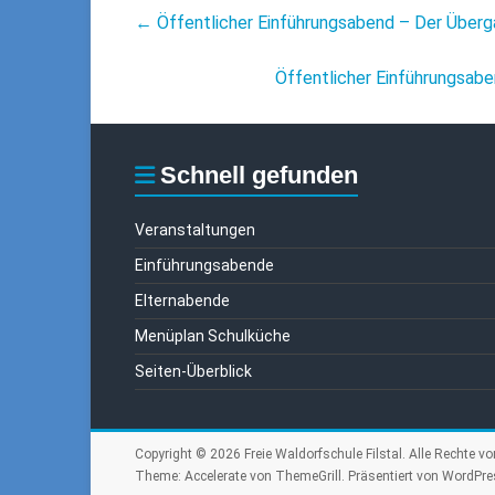
←
Öffentlicher Einführungsabend – Der Überg
Öffentlicher Einführungsabe
Schnell gefunden
Veranstaltungen
Einführungsabende
Elternabende
Menüplan Schulküche
Seiten-Überblick
Copyright © 2026
Freie Waldorfschule Filstal
. Alle Rechte vo
Theme:
Accelerate
von ThemeGrill. Präsentiert von
WordPre