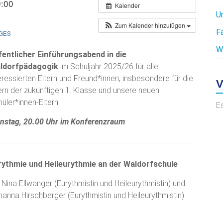
0:00
Kalender
U
Zum Kalender hinzufügen
F
GES
W
fentlicher Einführungsabend in die
ldorfpädagogik
im Schuljahr 2025/26 für alle
eressierten Eltern und Freund*innen, insbesondere für die
V
ern der zukünftigen 1. Klasse und unsere neuen
üler*innen-Eltern.
E
enstag, 20.00 Uhr im Konferenzraum
rythmie und Heileurythmie an der Waldorfschule
 Nina Ellwanger (Eurythmistin und Heileurythmistin) und
anna Hirschberger (Eurythmistin und Heileurythmistin)