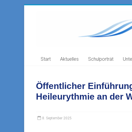
Zum
Inhalt
Freie
springen
Waldorfschule
Filstal
73035
Start
Aktuelles
Schulporträt
Unte
Göppingen-
Faurndau,
Ahornstr.
41
Öffentlicher Einführu
Heileurythmie an der 
8. September 2025