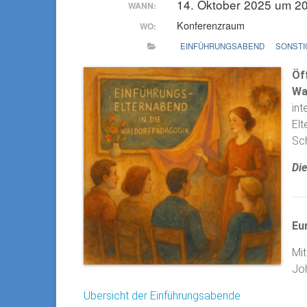
14. Oktober 2025 um 2
WANN:
Konferenzraum
WO:
EINFÜHRUNGSABEND
SONSTI
Öf
Wa
int
Elt
Sch
Di
Eu
Mit
Joh
Übersicht der Einführungsabende