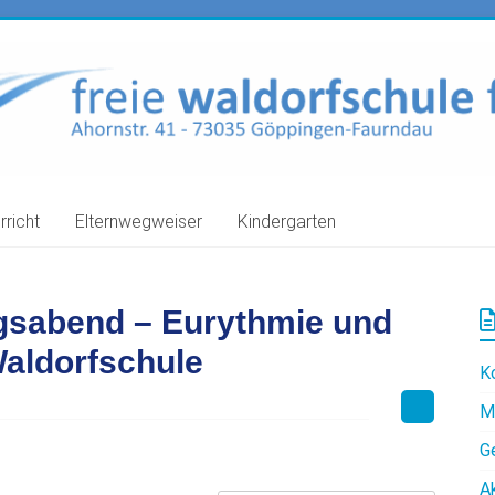
rricht
Elternwegweiser
Kindergarten
ngsabend – Eurythmie und
Waldorfschule
K
M
G
A