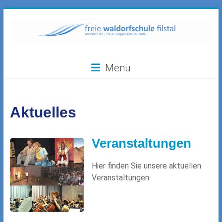
Zum
Inhalt
springen
Freie
Menü
Waldorfschule
Filstal
Aktuelles
73035
Göppingen-
Faurndau,
Veranstaltungen
Ahornstr.
41
Hier finden Sie unsere aktuellen
Veranstaltungen.