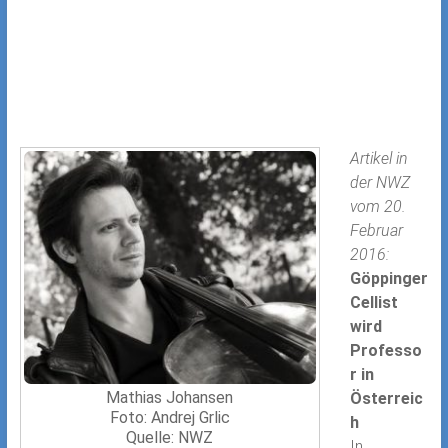
Artikel in
der NWZ
vom 20.
Februar
2016:
Göppinger
Cellist
wird
Professo
r in
Mathias Johansen
Österreic
Foto: Andrej Grlic
h
Quelle: NWZ
In