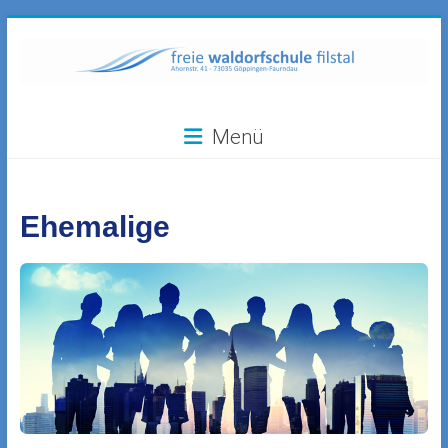
Zum
Inhalt
springen
Freie
Menü
Waldorfschule
Filstal
Ehemalige
73035
Göppingen-
Faurndau,
Ahornstr.
41