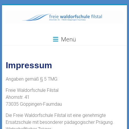
Zum
Inhalt
springen
Freie
Menü
Waldorfschule
Filstal
Impressum
73035
Göppingen-
Faurndau,
Angaben gemäß § 5 TMG:
Ahornstr.
Freie Waldorfschule Filstal
41
Ahornstr. 41
73035 Göppingen-Faurndau
Die Freie Waldorfschule Filstal ist eine genehmigte
Ersatzschule mit besonderer pädagogischer Prägung.