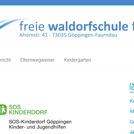
rricht
Elternwegweiser
Kindergarten
K
M
G
A