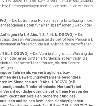
hutzvorgaben in Ihrem bzw. unserem Wohn- und Sitzland
iellere Rechtsgrundlagen maßgeblich sein, teilen wir Ihnen
SGVO)
– Die betroffene Person hat ihre Einwilligung in die
onenbezogenen Daten für einen spezifischen Zweck oder
nfragen (Art. 6 Abs. 1 S. 1 lit. b. DSGVO)
– Die
ertrags, dessen Vertragspartei die betroffene Person ist,
aßnahmen erforderlich, die auf Anfrage der betroffenen
 1 lit. f. DSGVO)
– Die Verarbeitung ist zur Wahrung der
hen oder eines Dritten erforderlich, sofern nicht die
eiheiten der betroffenen Person, die den Schutz
rwiegen.
bungsverfahren als vorvertragliches bzw.
m Rahmen des Bewerbungsverfahrens besondere
en im Sinne des Art. 9 Abs. 1 DSGVO (z.B.
teneigenschaft oder ethnische Herkunft) bei
r Verantwortliche oder die betroffene Person die
 dem Recht der sozialen Sicherheit und des
usüben und seinen bzw. ihren diesbezüglichen
en Verarbeitung nach Art. 9 Abs. 2 lit. b. DSGVO, im