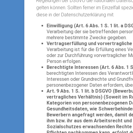
Regelungen der DSGVO die nationalen Datensc
gelten können. Sollten ferner im Einzelfall spez
diese in der Datenschutzerklärung mit.
Einwilligung (Art. 6 Abs. 1 S. 1 lit. a D
Verarbeitung der sie betreffenden pers
mehrere bestimmte Zwecke gegeben.
Vertragserfüllung und vorvertragliche A
Verarbeitung ist für die Erfüllung eines V
oder zur Durchführung vorvertraglicher M
Person erfolgen.
Berechtigte Interessen (Art. 6 Abs. 1 S.
berechtigten Interessen des Verantwortlic
Interessen oder Grundrechte und Grundfr
personenbezogener Daten erfordern, übe
Art. 9 Abs. 1 S. 1 lit. b DSGVO (Bewer
vertragliches Verhältnis) (Soweit i
Kategorien von personenbezogenen Dat
Gesundheitsdaten, wie Schwerbehinder
Bewerbern angefragt werden, damit de
ihm bzw. ihr aus dem Arbeitsrecht und
Sozialschutzes erwachsenden Rechte a
Pflichten nachkommen kann, erfolgt der