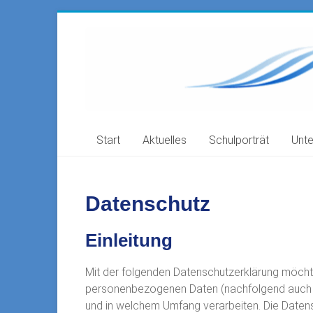
Zum
Inhalt
Freie
springen
Waldorfschule
Filstal
73035
Start
Aktuelles
Schulporträt
Unte
Göppingen-
Faurndau,
Ahornstr.
41
Datenschutz
Einleitung
Mit der folgenden Datenschutzerklärung möchte
personenbezogenen Daten (nachfolgend auch k
und in welchem Umfang verarbeiten. Die Datensc