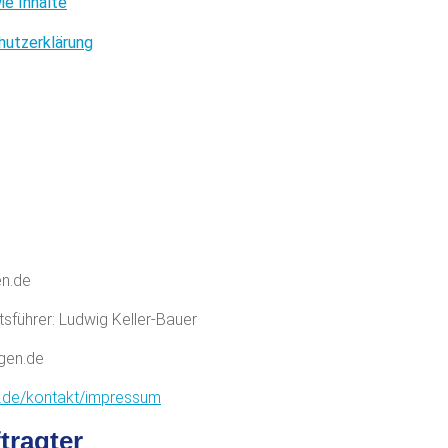
ie Inhalte
hutzerklärung
en.de
tsführer: Ludwig Keller-Bauer
gen.de
n.de/kontakt/impressum
tragter