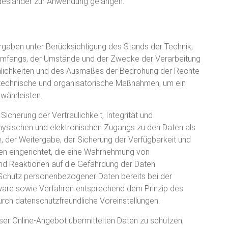
desländer zur Anwendung gelangen.
rgaben unter Berücksichtigung des Stands der Technik,
 Umfangs, der Umstände und der Zwecke der Verarbeitung
einlichkeiten und des Ausmaßes der Bedrohung der Rechte
e technische und organisatorische Maßnahmen, um ein
ährleisten.
herung der Vertraulichkeit, Integrität und
physischen und elektronischen Zugangs zu den Daten als
e, der Weitergabe, der Sicherung der Verfügbarkeit und
ren eingerichtet, die eine Wahrnehmung von
nd Reaktionen auf die Gefährdung der Daten
 Schutz personenbezogener Daten bereits bei der
ware sowie Verfahren entsprechend dem Prinzip des
rch datenschutzfreundliche Voreinstellungen.
nser Online-Angebot übermittelten Daten zu schützen,