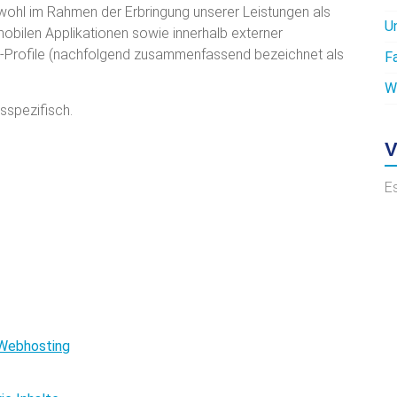
ohl im Rahmen der Erbringung unserer Leistungen als
U
obilen Applikationen sowie innerhalb externer
ia-Profile (nachfolgend zusammenfassend bezeichnet als
F
W
sspezifisch.
V
E
 Webhosting