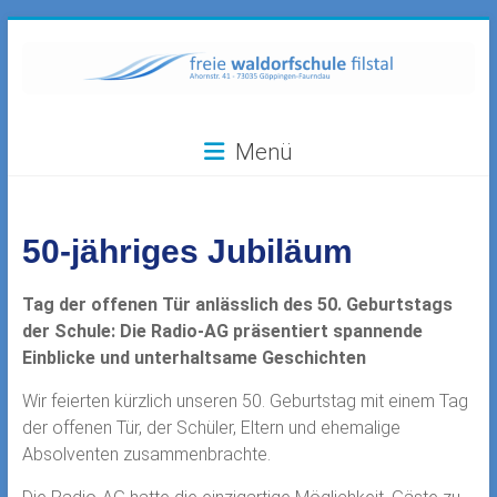
Zum
Inhalt
springen
Freie
Menü
Waldorfschule
Filstal
50-jähriges Jubiläum
73035
Göppingen-
Faurndau,
Tag der offenen Tür anlässlich des 50. Geburtstags
Ahornstr.
der Schule: Die Radio-AG präsentiert spannende
41
Einblicke und unterhaltsame Geschichten
Wir feierten kürzlich unseren 50. Geburtstag mit einem Tag
der offenen Tür, der Schüler, Eltern und ehemalige
Absolventen zusammenbrachte.