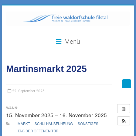
Zum
Inhalt
springen
Freie
Menü
Waldorfschule
Filstal
Martinsmarkt 2025
73035
Göppingen-
Faurndau,
Ahornstr.
22. September 2025
41
WANN:
15. November 2025 – 16. November 2025
MARKT
SCHULHAUSFÜHRUNG
SONSTIGES
TAG DER OFFENEN TÜR