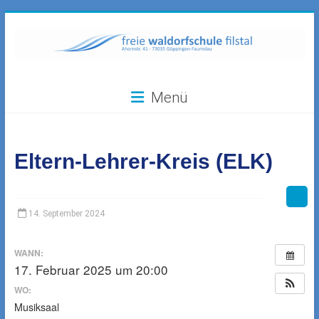
Zum
Inhalt
springen
Freie
Menü
Waldorfschule
Filstal
Eltern-Lehrer-Kreis (ELK)
73035
Göppingen-
Faurndau,
Ahornstr.
14. September 2024
41
WANN:
17. Februar 2025 um 20:00
WO:
Musiksaal