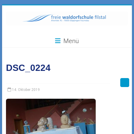
Zum
Inhalt
springen
Freie
Menü
Waldorfschule
Filstal
DSC_0224
73035
Göppingen-
Faurndau,
Ahornstr.
14. Oktober 2019
41