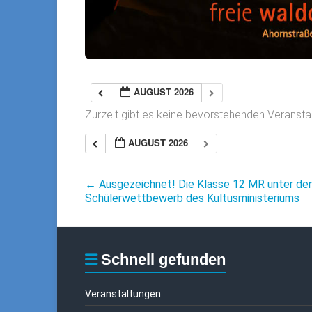
AUGUST 2026
Zurzeit gibt es keine bevorstehenden Veransta
AUGUST 2026
←
Ausgezeichnet! Die Klasse 12 MR unter den
Schülerwettbewerb des Kultusministeriums
Schnell gefunden
Veranstaltungen