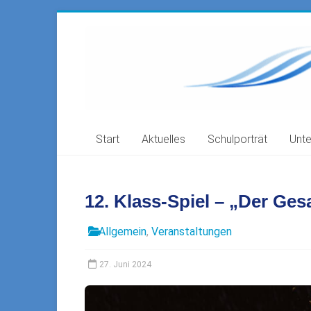
Zum
Inhalt
Freie
springen
Waldorfschule
Filstal
73035
Start
Aktuelles
Schulporträt
Unte
Göppingen-
Faurndau,
Ahornstr.
41
12. Klass-Spiel – „Der Ge
Allgemein
,
Veranstaltungen
27. Juni 2024