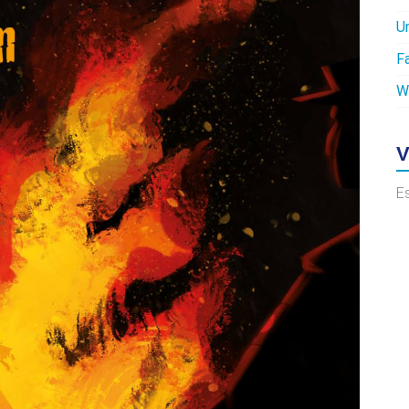
U
F
W
V
E