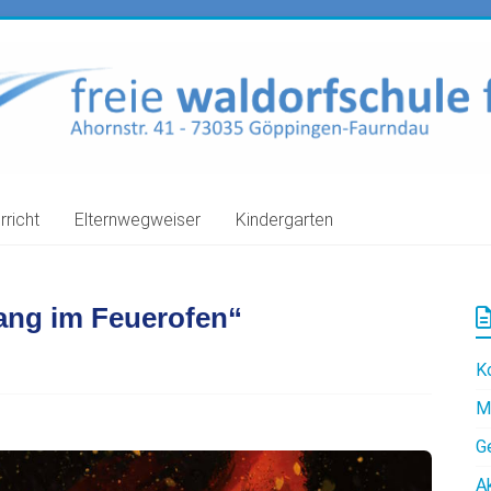
rricht
Elternwegweiser
Kindergarten
sang im Feuerofen“
K
M
G
A