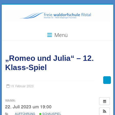
Zum
Inhalt
springen
Freie
Menü
Waldorfschule
Filstal
„Romeo und Julia“ – 12.
73035
Göppingen-
Klass-Spiel
Faurndau,
Ahornstr.
41
19. Februar 2023
WANN:
22. Juli 2023 um 19:00
AUFFÜHRUNG
SCHAUSPIEL