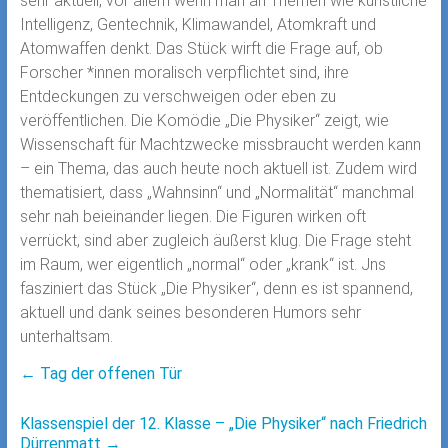
sehr aktuell, vor allem wenn man an Themen wie künstliche
Intelligenz, Gentechnik, Klimawandel, Atomkraft und
Atomwaffen denkt. Das Stück wirft die Frage auf, ob
Forscher *innen moralisch verpflichtet sind, ihre
Entdeckungen zu verschweigen oder eben zu
veröffentlichen. Die Komödie „Die Physiker“ zeigt, wie
Wissenschaft für Machtzwecke missbraucht werden kann
– ein Thema, das auch heute noch aktuell ist. Zudem wird
thematisiert, dass „Wahnsinn“ und „Normalität“ manchmal
sehr nah beieinander liegen. Die Figuren wirken oft
verrückt, sind aber zugleich äußerst klug. Die Frage steht
im Raum, wer eigentlich „normal“ oder „krank“ ist. Jns
fasziniert das Stück „Die Physiker“, denn es ist spannend,
aktuell und dank seines besonderen Humors sehr
unterhaltsam.
←
Tag der offenen Tür
Klassenspiel der 12. Klasse – „Die Physiker“ nach Friedrich
Dürrenmatt
→