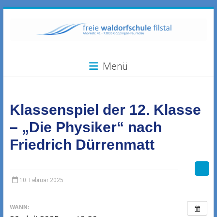
Zum
Inhalt
springen
Freie
Menü
Waldorfschule
Filstal
Klassenspiel der 12. Klasse
73035
Göppingen-
– „Die Physiker“ nach
Faurndau,
Friedrich Dürrenmatt
Ahornstr.
41
10. Februar 2025
WANN: