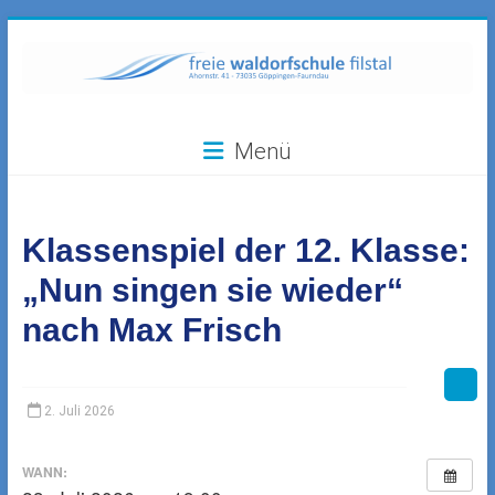
Zum
Inhalt
springen
Freie
Menü
Waldorfschule
Filstal
Klassenspiel der 12. Klasse:
73035
Göppingen-
„Nun singen sie wieder“
Faurndau,
nach Max Frisch
Ahornstr.
41
2. Juli 2026
WANN: