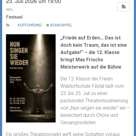
23. Juli 2026 um 19:00
WO:
Festsaal
AUFFÜHRUNG
SCHAUSPIEL
„Friede auf Erden… Das ist
doch kein Traum, das ist eine
Aufgabe!“ – die 12. Klasse
bringt Max Frischs
Meisterwerk auf die Bühne
Die 12. Klasse der Freien
Waldorfschule Filstal lädt vom
23. bis 25. Juli zu einer
packenden Theaterinszenierung
von „Nun singen sie wieder“ ein –
bereichert durch Chöre und
Gesangssolisten.
Ein großes Theaterprojekt wirft seine Schatten voraus: