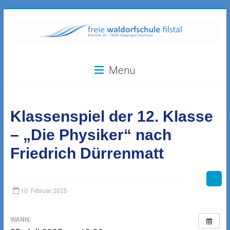
Zum
Inhalt
springen
Freie
Menü
Waldorfschule
Filstal
Klassenspiel der 12. Klasse
73035
Göppingen-
– „Die Physiker“ nach
Faurndau,
Friedrich Dürrenmatt
Ahornstr.
41
10. Februar 2025
WANN: