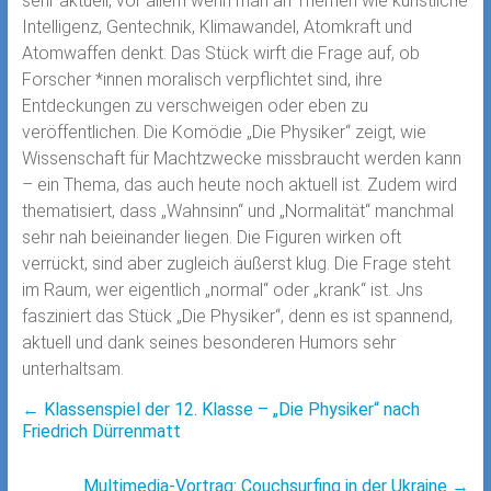
sehr aktuell, vor allem wenn man an Themen wie künstliche
Intelligenz, Gentechnik, Klimawandel, Atomkraft und
Atomwaffen denkt. Das Stück wirft die Frage auf, ob
Forscher *innen moralisch verpflichtet sind, ihre
Entdeckungen zu verschweigen oder eben zu
veröffentlichen. Die Komödie „Die Physiker“ zeigt, wie
Wissenschaft für Machtzwecke missbraucht werden kann
– ein Thema, das auch heute noch aktuell ist. Zudem wird
thematisiert, dass „Wahnsinn“ und „Normalität“ manchmal
sehr nah beieinander liegen. Die Figuren wirken oft
verrückt, sind aber zugleich äußerst klug. Die Frage steht
im Raum, wer eigentlich „normal“ oder „krank“ ist. Jns
fasziniert das Stück „Die Physiker“, denn es ist spannend,
aktuell und dank seines besonderen Humors sehr
unterhaltsam.
←
Klassenspiel der 12. Klasse – „Die Physiker“ nach
Friedrich Dürrenmatt
Multimedia-Vortrag: Couchsurfing in der Ukraine
→