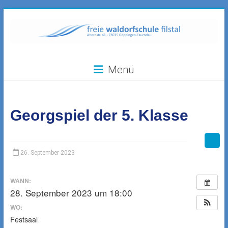
Zum
Inhalt
springen
Freie
Menü
Waldorfschule
Filstal
Georgspiel der 5. Klasse
73035
Göppingen-
Faurndau,
Ahornstr.
26. September 2023
41
WANN:
28. September 2023 um 18:00
WO:
Festsaal