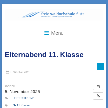
Zum
Inhalt
springen
Freie
Menü
Waldorfschule
Filstal
Elternabend 11. Klasse
73035
Göppingen-
Faurndau,
Ahornstr.
3. Oktober 2025
41
WANN:
5. November 2025
ELTERNABEND
11.Klasse