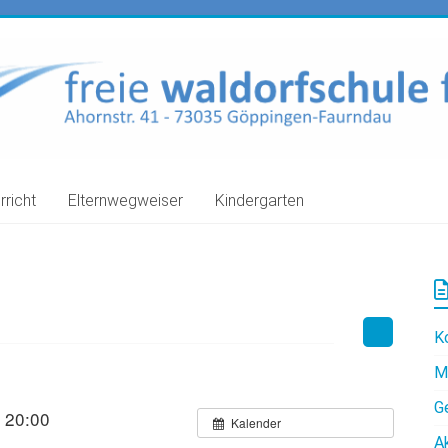
rricht
Elternwegweiser
Kindergarten
K
M
G
 20:00
Kalender
A