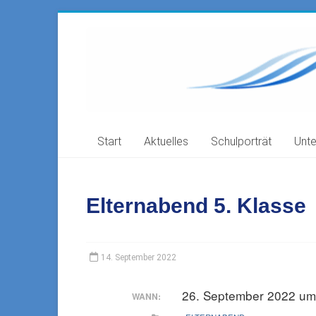
Zum
Inhalt
Freie
springen
Waldorfschule
Filstal
73035
Start
Aktuelles
Schulporträt
Unte
Göppingen-
Faurndau,
Ahornstr.
41
Elternabend 5. Klasse
14. September 2022
26. September 2022 um
WANN: