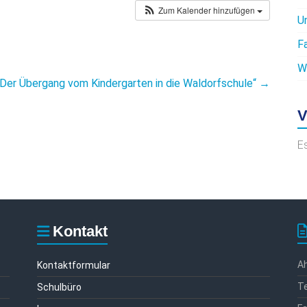
Zum Kalender hinzufügen
U
F
W
„Der Übergang vom Kindergarten in die Waldorfschule“
→
V
E
Kontakt
Ah
Kontaktformular
Te
Schulbüro