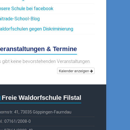
nsere Schule bei facebook
aitrade-School-Blog
aldorfschulen gegen Diskriminierung
eranstaltungen & Termine
s gibt keine bevorstehenden Veranstaltungen.
Kalender anzeigen
Freie Waldorfschule Filstal
ornstr. 41, 73035 Göppingen-Faurndau
l.: 07161/2008-0