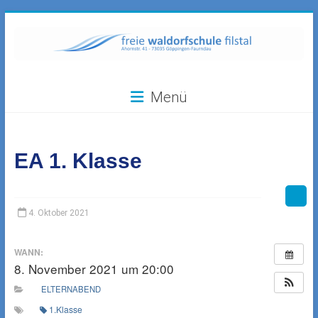
Zum
Inhalt
springen
Freie
Menü
Waldorfschule
Filstal
EA 1. Klasse
73035
Göppingen-
Faurndau,
Ahornstr.
4. Oktober 2021
41
WANN:
8. November 2021 um 20:00
ELTERNABEND
1.Klasse