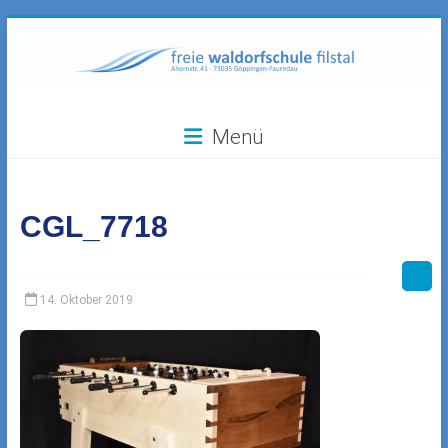
Zum
Inhalt
springen
Freie
Menü
Waldorfschule
Filstal
CGL_7718
73035
Göppingen-
Faurndau,
Ahornstr.
14. Oktober 2019
41