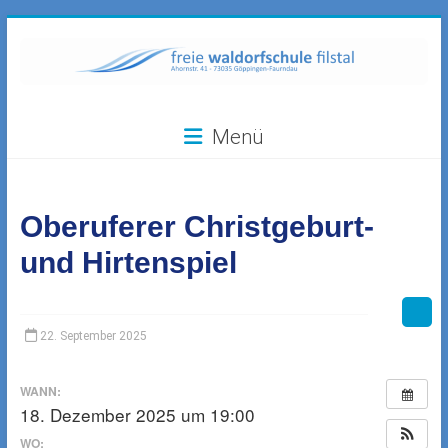
Zum
Inhalt
springen
Freie
Menü
Waldorfschule
Filstal
Oberuferer Christgeburt-
73035
Göppingen-
und Hirtenspiel
Faurndau,
Ahornstr.
41
22. September 2025
WANN:
18. Dezember 2025 um 19:00
WO: