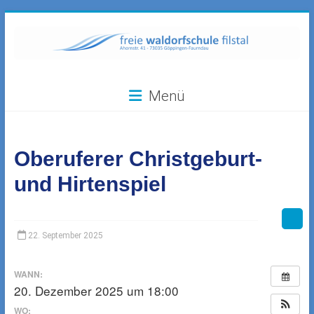
Zum
Inhalt
springen
Freie
Menü
Waldorfschule
Filstal
Oberuferer Christgeburt-
73035
Göppingen-
und Hirtenspiel
Faurndau,
Ahornstr.
41
22. September 2025
WANN:
20. Dezember 2025 um 18:00
WO: