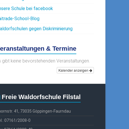
nsere Schule bei facebook
aitrade-School-Blog
aldorfschulen gegen Diskriminierung
eranstaltungen & Termine
s gibt keine bevorstehenden Veranstaltungen.
Kalender anzeigen
Freie Waldorfschule Filstal
ornstr. 41, 73035 Göppingen-Faurndau
l.: 07161/2008-0