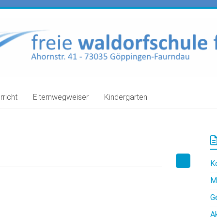
rricht
Elternwegweiser
Kindergarten
K
M
G
A