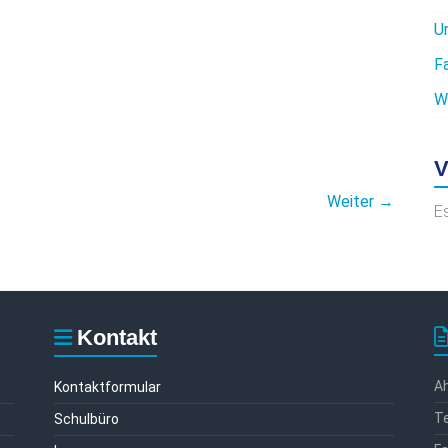
U
F
W
V
Weiter →
E
Kontakt
Ah
Kontaktformular
Te
Schulbüro