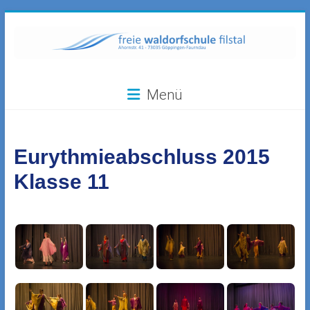
Zum
Inhalt
springen
Freie
Menü
Waldorfschule
Filstal
Eurythmieabschluss 2015
73035
Göppingen-
Klasse 11
Faurndau,
Ahornstr.
41