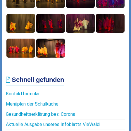
Schnell gefunden
Kontaktformular
Menüplan der Schulküche
Gesundheitserklärung bez. Corona
Aktuelle Ausgabe unseres Infoblatts VieWaldi